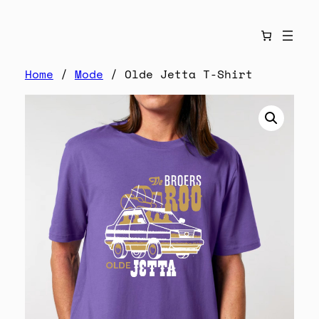
Home
/
Mode
/ Olde Jetta T-Shirt