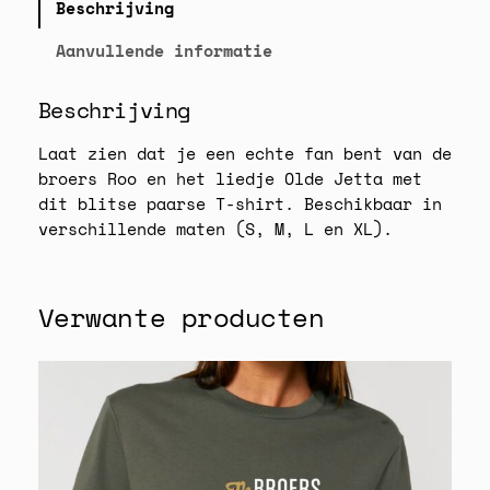
Beschrijving
e
J
Aanvullende informatie
e
t
Beschrijving
t
a
Laat zien dat je een echte fan bent van de
T
broers Roo en het liedje Olde Jetta met
-
dit blitse paarse T-shirt. Beschikbaar in
S
verschillende maten (S, M, L en XL).
h
i
r
Verwante producten
t
a
a
n
t
a
l