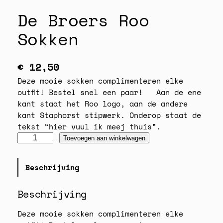
De Broers Roo
Sokken
€
12,50
Deze mooie sokken complimenteren elke
outfit! Bestel snel een paar! Aan de ene
kant staat het Roo logo, aan de andere
kant Staphorst stipwerk. Onderop staat de
tekst “hier vuul ik meej thuis”.
D
Toevoegen aan winkelwagen
e
B
Beschrijving
r
o
Beschrijving
e
r
Deze mooie sokken complimenteren elke
s