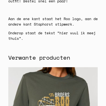
outfit! Bestel snel een paar!
R
o
o
Aan de ene kant staat het Roo logo, aan de
S
andere kant Staphorst stipwerk.
o
k
Onderop staat de tekst “hier vuul ik meej
k
thuis”.
e
n
a
Verwante producten
a
n
t
a
l